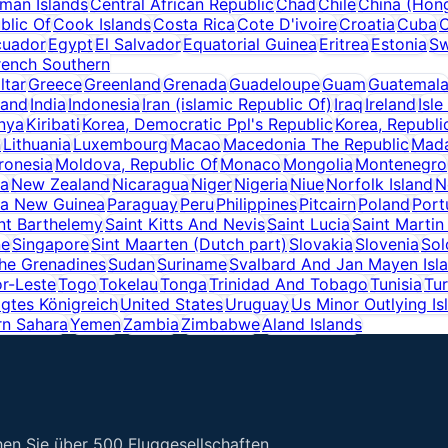
man Islands
Central African Republic
Chad
Chile
China (Hon
blic Of
Cook Islands
Costa Rica
Cote D'ivoire
Croatia
Cuba
cuador
Egypt
El Salvador
Equatorial Guinea
Eritrea
Estonia
Sw
rench Southern
ltar
Greece
Greenland
Grenada
Guadeloupe
Guam
Guatemal
land
India
Indonesia
Iran (islamic Republic Of)
Iraq
Ireland
Isle
nya
Kiribati
Korea, Democratic Ppl's Republic
Korea, Republi
n
Lithuania
Luxembourg
Macao
Macedonia The Republic
Mad
ronesia
Moldova, Republic Of
Monaco
Mongolia
Montenegro
ia
New Zealand
Nicaragua
Niger
Nigeria
Niue
Norfolk Island
N
a New Guinea
Paraguay
Peru
Philippines
Pitcairn
Poland
Port
nt Barthelemy
Saint Kitts And Nevis
Saint Lucia
Saint Martin
ne
Singapore
Sint Maarten (Dutch part)
Slovakia
Slovenia
Sol
The Grenadines
Sudan
Suriname
Svalbard And Jan Mayen Isl
r-Leste
Togo
Tokelau
Tonga
Trinidad And Tobago
Tunisia
Tu
igtes Königreich
United States
Uruguay
Us Minor Outlying Is
rn Sahara
Yemen
Zambia
Zimbabwe
Aland Islands
en Sie über 500 Fluggesellschaften.