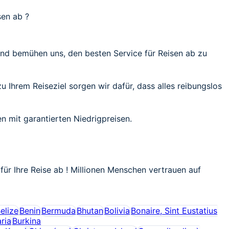
sen ab ?
 und bemühen uns, den besten Service für Reisen ab zu
u Ihrem Reiseziel sorgen wir dafür, dass alles reibungslos
n mit garantierten Niedrigpreisen.
für Ihre Reise ab ! Millionen Menschen vertrauen auf
elize
Benin
Bermuda
Bhutan
Bolivia
Bonaire, Sint Eustatius
ria
Burkina