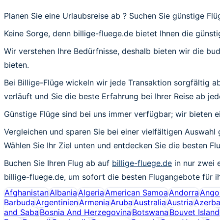
Planen Sie eine Urlaubsreise ab ? Suchen Sie günstige Fl
Keine Sorge, denn billige-fluege.de bietet Ihnen die günsti
Wir verstehen Ihre Bedürfnisse, deshalb bieten wir die b
bieten.
Bei Billige-Flüge wickeln wir jede Transaktion sorgfältig 
verläuft und Sie die beste Erfahrung bei Ihrer Reise ab jed
Günstige Flüge sind bei uns immer verfügbar; wir bieten e
Vergleichen und sparen Sie bei einer vielfältigen Auswahl g
Wählen Sie Ihr Ziel unten und entdecken Sie die besten 
Buchen Sie Ihren Flug ab auf
billige-fluege.de
in nur zwei 
billige-fluege.de, um sofort die besten Flugangebote für i
Afghanistan
Albania
Algeria
American Samoa
Andorra
Ango
Barbuda
Argentinien
Armenia
Aruba
Australia
Austria
Azerba
and Saba
Bosnia And Herzegovina
Botswana
Bouvet Island