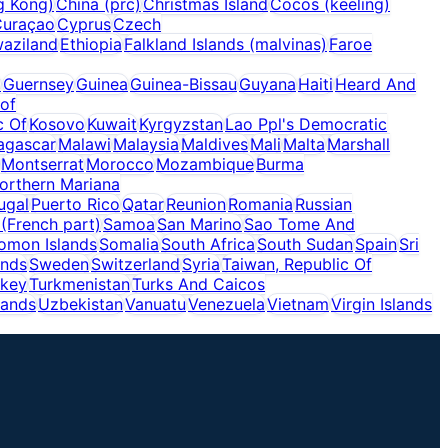
g Kong)
China (prc)
Christmas Island
Cocos (keeling)
Curaçao
Cyprus
Czech
aziland
Ethiopia
Falkland Islands (malvinas)
Faroe
a
Guernsey
Guinea
Guinea-Bissau
Guyana
Haiti
Heard And
 of
c Of
Kosovo
Kuwait
Kyrgyzstan
Lao Ppl's Democratic
agascar
Malawi
Malaysia
Maldives
Mali
Malta
Marshall
Montserrat
Morocco
Mozambique
Burma
orthern Mariana
ugal
Puerto Rico
Qatar
Reunion
Romania
Russian
 (French part)
Samoa
San Marino
Sao Tome And
omon Islands
Somalia
South Africa
South Sudan
Spain
Sri
ands
Sweden
Switzerland
Syria
Taiwan, Republic Of
rkey
Turkmenistan
Turks And Caicos
lands
Uzbekistan
Vanuatu
Venezuela
Vietnam
Virgin Islands