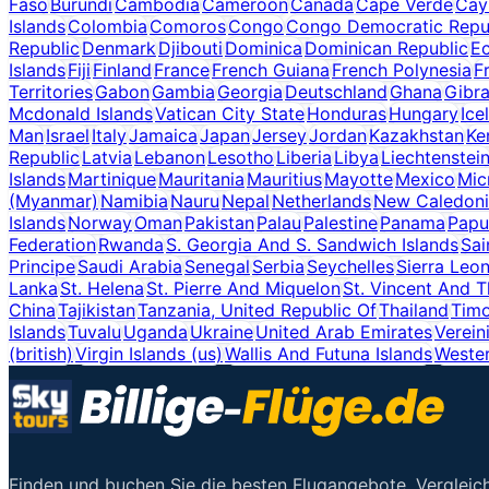
Faso
Burundi
Cambodia
Cameroon
Canada
Cape Verde
Cay
Islands
Colombia
Comoros
Congo
Congo Democratic Repu
Republic
Denmark
Djibouti
Dominica
Dominican Republic
E
Islands
Fiji
Finland
France
French Guiana
French Polynesia
F
Territories
Gabon
Gambia
Georgia
Deutschland
Ghana
Gibra
Mcdonald Islands
Vatican City State
Honduras
Hungary
Ice
Man
Israel
Italy
Jamaica
Japan
Jersey
Jordan
Kazakhstan
Ke
Republic
Latvia
Lebanon
Lesotho
Liberia
Libya
Liechtenstei
Islands
Martinique
Mauritania
Mauritius
Mayotte
Mexico
Mic
(Myanmar)
Namibia
Nauru
Nepal
Netherlands
New Caledon
Islands
Norway
Oman
Pakistan
Palau
Palestine
Panama
Papu
Federation
Rwanda
S. Georgia And S. Sandwich Islands
Sai
Principe
Saudi Arabia
Senegal
Serbia
Seychelles
Sierra Leo
Lanka
St. Helena
St. Pierre And Miquelon
St. Vincent And 
China
Tajikistan
Tanzania, United Republic Of
Thailand
Timo
Islands
Tuvalu
Uganda
Ukraine
United Arab Emirates
Verein
(british)
Virgin Islands (us)
Wallis And Futuna Islands
Weste
Finden und buchen Sie die besten Flugangebote. Vergleich