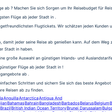
üge ab
? Machen Sie sich Sorgen um Ihr Reisebudget für Rei
gsten Flüge ab jeder Stadt in .
udgetfreundlichsten Flugtickets. Wir schätzen jeden Kunden
ab, damit jeder seine Reise ab genießen kann. Auf dem Weg z
er Stadt in haben.
ine große Auswahl an günstigen Inlands- und Auslandstarife
ünstiger Flüge ab jeder Stadt in !
Flugangebote ab
.
einfachen Schritten und sichern Sie sich das beste Angebot 
hre Reisen ab zu finden.
la
Anguilla
Antarctica
Antigua And
ijan
Bahamas
Bahrain
Bangladesh
Barbados
Belarus
Belgium
B
Brazil
British Indian Ocean Territory
Brunei Darussalam
Bulga