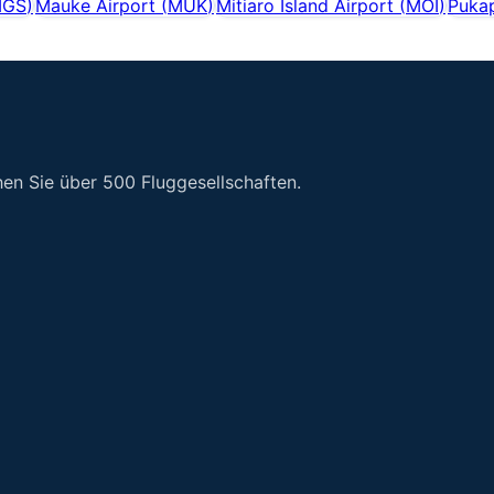
GS
)
Mauke Airport
(
MUK
)
Mitiaro Island Airport
(
MOI
)
Pukap
en Sie über 500 Fluggesellschaften.