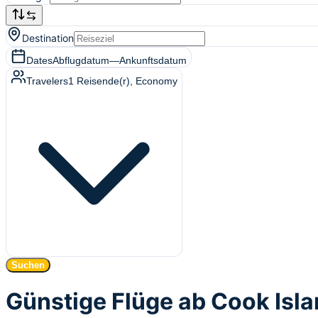
Destination
Dates
Abflugdatum
—
Ankunftsdatum
Travelers
1
Reisende(r)
, Economy
Suchen
Günstige Flüge ab Cook Isl