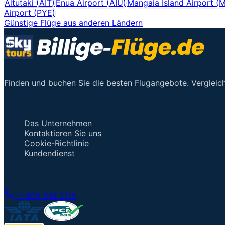
Aitutaki
(
AIT
)
Enua Airport
(
AIU
)
Mangaia Island Airport
(
M
Airport
(
PYE
)
Günstige Flüge aus anderen Ländern
Finden und buchen Sie die besten Flugangebote. Vergleich
Wichtige Links
Das Unternehmen
Kontaktieren Sie uns
Cookie-Richtlinie
Kundendienst
Mit einem Berater sprechen
+1 805 618 2115