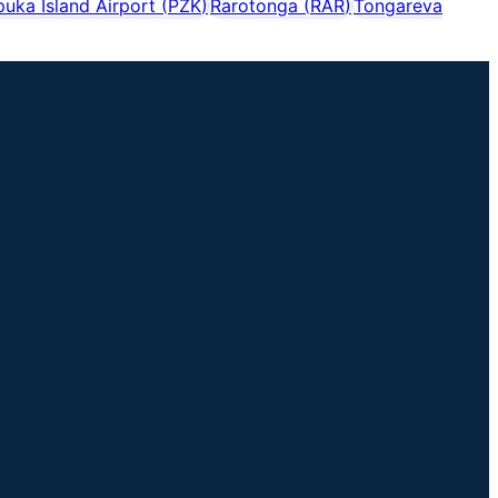
uka Island Airport
(
PZK
)
Rarotonga
(
RAR
)
Tongareva