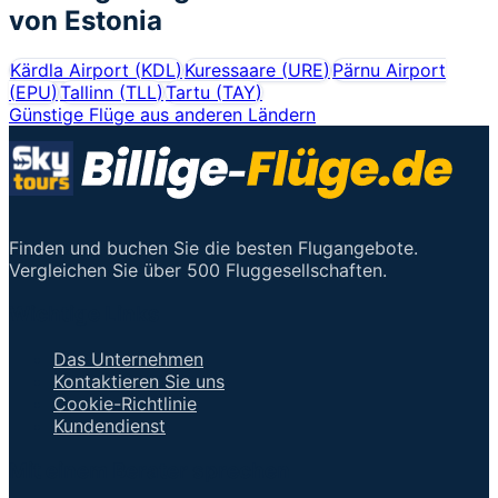
von
Estonia
Kärdla Airport
(
KDL
)
Kuressaare
(
URE
)
Pärnu Airport
(
EPU
)
Tallinn
(
TLL
)
Tartu
(
TAY
)
Günstige Flüge aus anderen Ländern
Finden und buchen Sie die besten Flugangebote.
Vergleichen Sie über 500 Fluggesellschaften.
Wichtige Links
Das Unternehmen
Kontaktieren Sie uns
Cookie-Richtlinie
Kundendienst
Mit einem Berater sprechen