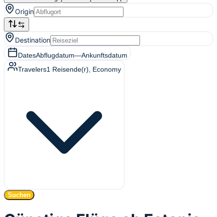
Origin
Destination
Dates
Abflugdatum
—
Ankunftsdatum
Travelers
1
Reisende(r)
, Economy
Suchen