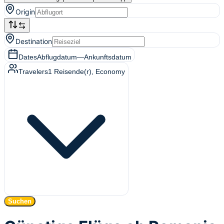
Origin
Destination
Dates
Abflugdatum
—
Ankunftsdatum
Travelers
1
Reisende(r)
, Economy
Suchen