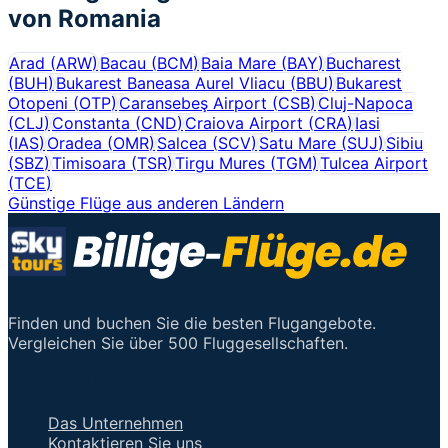
von
Romania
Arad
(
ARW
)
Bacau
(
BCM
)
Baia Mare
(
BAY
)
Bucharest
(
BUH
)
Bukarest Baneasa Aurel Vliacu
(
BBU
)
Bukarest
Otopeni
(
OTP
)
Caransebeş Airport
(
CSB
)
Cluj-Napoca
(
CLJ
)
Constanta
(
CND
)
Craiova Airport
(
CRA
)
Iasi
(
IAS
)
Oradea
(
OMR
)
Salcea
(
SCV
)
Satu Mare
(
SUJ
)
Sibiu
(
SBZ
)
Timisoara
(
TSR
)
Tirgu Mures
(
TGM
)
Tulcea Airport
(
TCE
)
Günstige Flüge aus anderen Ländern
Finden und buchen Sie die besten Flugangebote.
Vergleichen Sie über 500 Fluggesellschaften.
Wichtige Links
Das Unternehmen
Kontaktieren Sie uns