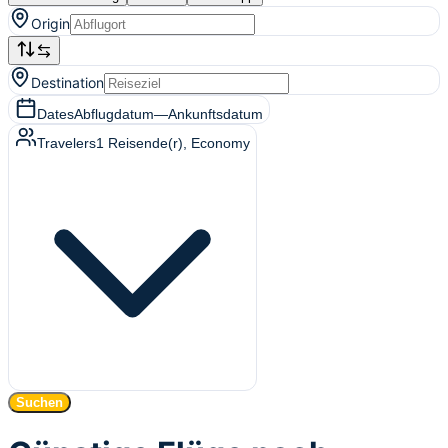
Origin
Destination
Dates
Abflugdatum
—
Ankunftsdatum
Travelers
1
Reisende(r)
, Economy
Suchen