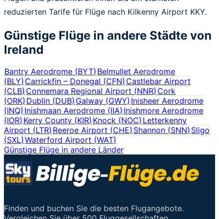
reduzierten Tarife für Flüge nach Kilkenny Airport KKY.
Günstige Flüge in andere Städte von
Ireland
Bantry Aerodrome
(
BYT
)
Belmullet Aerodrome
(
BLY
)
Carrickfin – Donegal
(
CFN
)
Castlebar Airport
(
CLB
)
Connemara Regional Airport
(
NNR
)
Cork
(
ORK
)
Dublin
(
DUB
)
Galway
(
GWY
)
Inisheer Aerodrome
(
INQ
)
Inishmaan Aerodrome
(
IIA
)
Inishmore Aerodrome
(
IOR
)
Kerry County
(
KIR
)
Knock
(
NOC
)
Letterkenny
Airport
(
LTR
)
Reeroe Airport
(
CHE
)
Shannon
(
SNN
)
Sligo
(
SXL
)
Waterford Airport
(
WAT
)
Günstige Flüge in andere Länder
Finden und buchen Sie die besten Flugangebote.
Vergleichen Sie über 500 Fluggesellschaften.