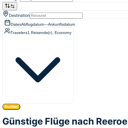
Destination
Dates
Abflugdatum
—
Ankunftsdatum
Travelers
1
Reisende(r)
, Economy
Suchen
Günstige Flüge nach Reeroe