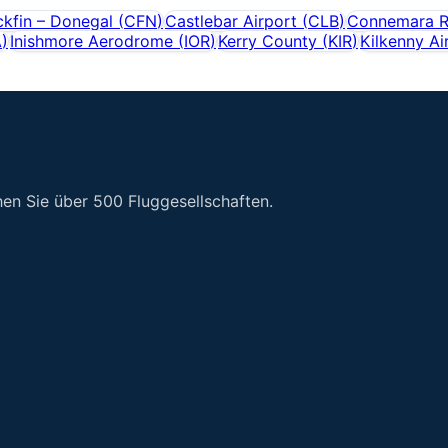
ckfin – Donegal
(
CFN
)
Castlebar Airport
(
CLB
)
Connemara Re
A
)
Inishmore Aerodrome
(
IOR
)
Kerry County
(
KIR
)
Kilkenny Ai
en Sie über 500 Fluggesellschaften.