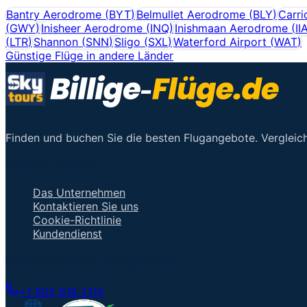
Bantry Aerodrome
(
BYT
)
Belmullet Aerodrome
(
BLY
)
Carri
(
GWY
)
Inisheer Aerodrome
(
INQ
)
Inishmaan Aerodrome
(
II
(
LTR
)
Shannon
(
SNN
)
Sligo
(
SXL
)
Waterford Airport
(
WAT
)
Günstige Flüge in andere Länder
Finden und buchen Sie die besten Flugangebote. Vergleich
Wichtige Links
Das Unternehmen
Kontaktieren Sie uns
Cookie-Richtlinie
Kundendienst
Mit einem Berater sprechen
+1 805 618 2115