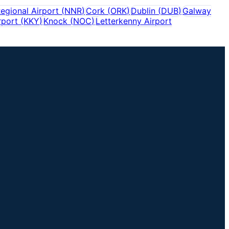
gional Airport
(
NNR
)
Cork
(
ORK
)
Dublin
(
DUB
)
Galway
rport
(
KKY
)
Knock
(
NOC
)
Letterkenny Airport