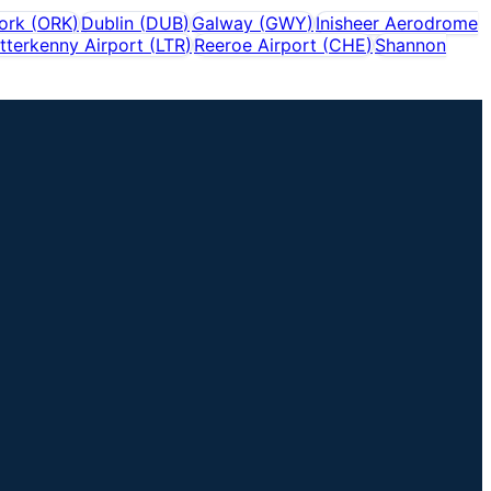
ork
(
ORK
)
Dublin
(
DUB
)
Galway
(
GWY
)
Inisheer Aerodrome
tterkenny Airport
(
LTR
)
Reeroe Airport
(
CHE
)
Shannon