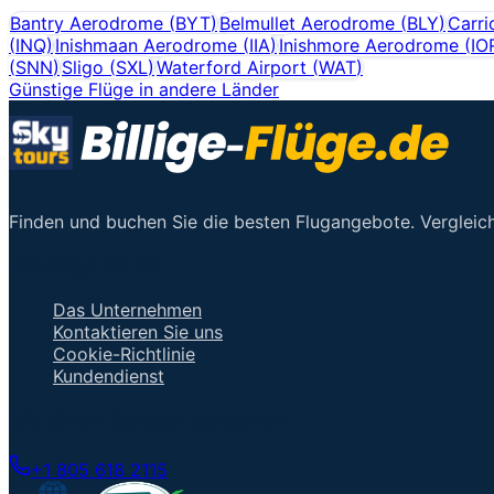
Bantry Aerodrome
(
BYT
)
Belmullet Aerodrome
(
BLY
)
Carri
(
INQ
)
Inishmaan Aerodrome
(
IIA
)
Inishmore Aerodrome
(
IO
(
SNN
)
Sligo
(
SXL
)
Waterford Airport
(
WAT
)
Günstige Flüge in andere Länder
Finden und buchen Sie die besten Flugangebote. Vergleich
Wichtige Links
Das Unternehmen
Kontaktieren Sie uns
Cookie-Richtlinie
Kundendienst
Mit einem Berater sprechen
+1 805 618 2115