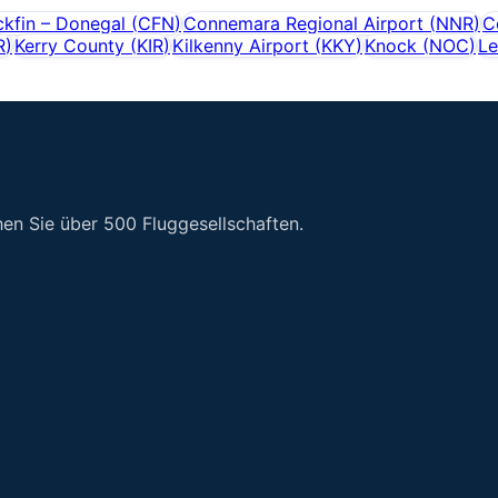
ckfin – Donegal
(
CFN
)
Connemara Regional Airport
(
NNR
)
C
R
)
Kerry County
(
KIR
)
Kilkenny Airport
(
KKY
)
Knock
(
NOC
)
Le
en Sie über 500 Fluggesellschaften.