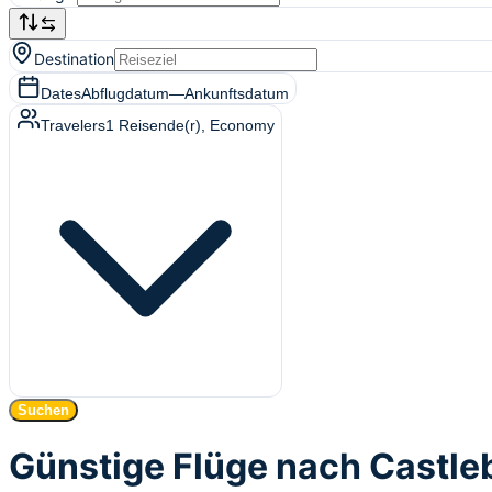
Destination
Dates
Abflugdatum
—
Ankunftsdatum
Travelers
1
Reisende(r)
, Economy
Suchen
Günstige Flüge nach Castle