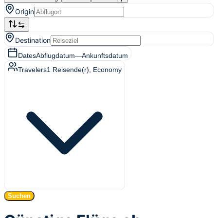
Origin
Destination
Dates
Abflugdatum
—
Ankunftsdatum
Travelers
1
Reisende(r)
, Economy
Suchen