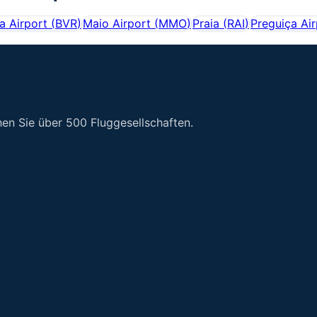
a Airport
(
BVR
)
Maio Airport
(
MMO
)
Praia
(
RAI
)
Preguiça Air
en Sie über 500 Fluggesellschaften.