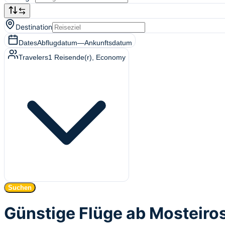
Destination
Dates
Abflugdatum
—
Ankunftsdatum
Travelers
1
Reisende(r)
, Economy
Suchen
Günstige Flüge ab Mosteiros