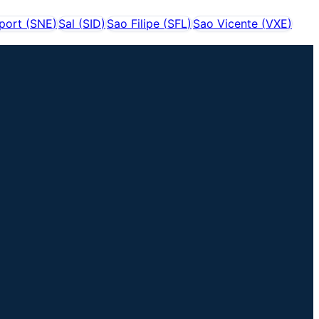
port
(
SNE
)
Sal
(
SID
)
Sao Filipe
(
SFL
)
Sao Vicente
(
VXE
)