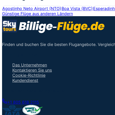
Agostinho Neto Airport
(
NTO
)
Boa Vista
(
BVC
)
Esperadinh
Günstige Flüge aus anderen Ländern
Finden und buchen Sie die besten Flugangebote. Vergleich
Wichtige Links
Das Unternehmen
Kontaktieren Sie uns
Cookie-Richtlinie
Kundendienst
Mit einem Berater sprechen
+1 805 618 2115