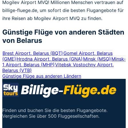
Mogilev Airport MVQ! Millionen Menschen vertrauen auf
billige-fluege.de, um sofort die besten Flugangebote für
ihre Reisen ab Mogilev Airport MVQ zu finden.
Günstige Flüge von anderen Städten
von
Belarus
Brest Airport, Belarus
(
BQT
)
Gomel Airport, Belarus
(
GME
)
Hrodna Airport, Belarus
(
GNA
)
Minsk
(
MSQ
)
Minsk-
1 Airport, Belarus
(
MHP
)
Vitebsk Vostochny Airport,
Belarus
(
VTB
)
Günstige Flüge aus anderen Ländern
Finden und buchen Sie die besten Flugangebote.
Vergleichen Sie über 500 Fluggesellschaften.
Wichtige Links