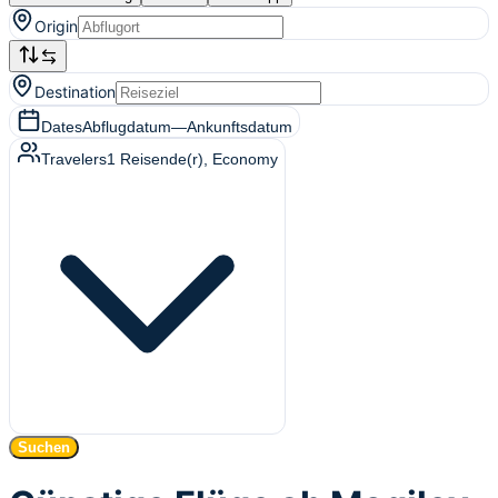
Origin
Destination
Dates
Abflugdatum
—
Ankunftsdatum
Travelers
1
Reisende(r)
, Economy
Suchen