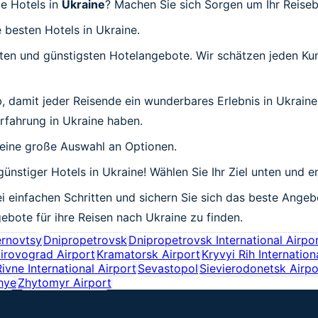
ge Hotels in
Ukraine
? Machen Sie sich Sorgen um Ihr Reiseb
e besten Hotels in Ukraine.
esten und günstigsten Hotelangebote. Wir schätzen jeden K
ab, damit jeder Reisende ein wunderbares Erlebnis in Ukraine
Erfahrung in Ukraine haben.
 eine große Auswahl an Optionen.
 günstiger Hotels in Ukraine! Wählen Sie Ihr Ziel unten und
wei einfachen Schritten und sichern Sie sich das beste Angeb
gebote für ihre Reisen nach Ukraine zu finden.
rnovtsy
Dnipropetrovsk
Dnipropetrovsk International Airpo
irovograd Airport
Kramatorsk Airport
Kryvyi Rih Internation
Rivne International Airport
Sevastopol
Sievierodonetsk Airpo
hye
Zhytomyr Airport