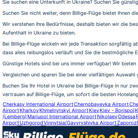
Sie suchen eine Unterkunft in Ukraine? Suchen Sie günsti
Suchen Sie nicht weiter, denn Billige-Flüge bietet Ihnen di
Wir verstehen Ihre Bedürfnisse, deshalb bieten wir die b
Aufenthalt in Ukraine zu bieten.
Bei Billige-Flüge wickeln wir jede Transaktion sorgfältig 
dass alles reibungslos verläuft und Sie die bestmögliche 
Günstige Hotels sind bei uns immer verfügbar! Wir bieten
Vergleichen und sparen Sie bei einer vielfältigen Auswahl
Buchen Sie Ihr Hotel in Ukraine bei Billige-Flüge in nur z
vertrauen auf Billige-Flüge, um sofort die besten Hotelan
Cherkasy International Airport
Chernobayevka Airport
Che
Airport
Kharkov
Khmelnytskyi Airport
Kiev
Kiev - Borispol
K
(Lemberg)
Mariupol International Airport
Nikolaev
Odessa
Airport
Uzhgorod
Vinnytsia/Gavyryshivka Airport
Zaporoz