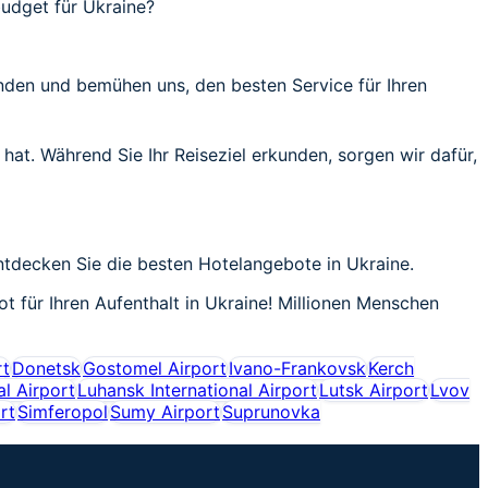
udget für Ukraine?
unden und bemühen uns, den besten Service für Ihren
 hat. Während Sie Ihr Reiseziel erkunden, sorgen wir dafür,
 entdecken Sie die besten Hotelangebote in Ukraine.
ot für Ihren Aufenthalt in Ukraine! Millionen Menschen
rt
Donetsk
Gostomel Airport
Ivano-Frankovsk
Kerch
al Airport
Luhansk International Airport
Lutsk Airport
Lvov
rt
Simferopol
Sumy Airport
Suprunovka