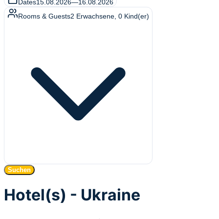
Dates
15.08.2026
—
16.08.2026
Rooms & Guests
2
Erwachsene
,
0
Kind(er)
Suchen
Hotel(s) - Ukraine