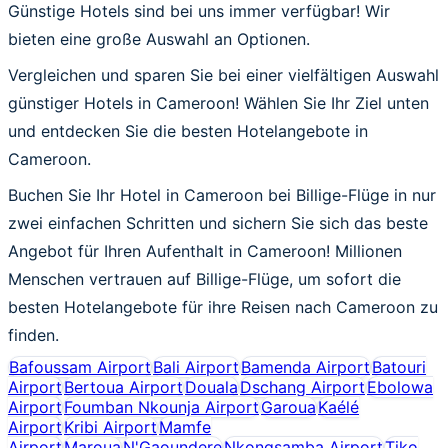
Günstige Hotels sind bei uns immer verfügbar! Wir
bieten eine große Auswahl an Optionen.
Vergleichen und sparen Sie bei einer vielfältigen Auswahl
günstiger Hotels in Cameroon! Wählen Sie Ihr Ziel unten
und entdecken Sie die besten Hotelangebote in
Cameroon.
Buchen Sie Ihr Hotel in Cameroon bei Billige-Flüge in nur
zwei einfachen Schritten und sichern Sie sich das beste
Angebot für Ihren Aufenthalt in Cameroon! Millionen
Menschen vertrauen auf Billige-Flüge, um sofort die
besten Hotelangebote für ihre Reisen nach Cameroon zu
finden.
Bafoussam Airport
Bali Airport
Bamenda Airport
Batouri
Airport
Bertoua Airport
Douala
Dschang Airport
Ebolowa
Airport
Foumban Nkounja Airport
Garoua
Kaélé
Airport
Kribi Airport
Mamfe
Airport
Maroua
N'Gaoundere
Nkongsamba Airport
Tiko