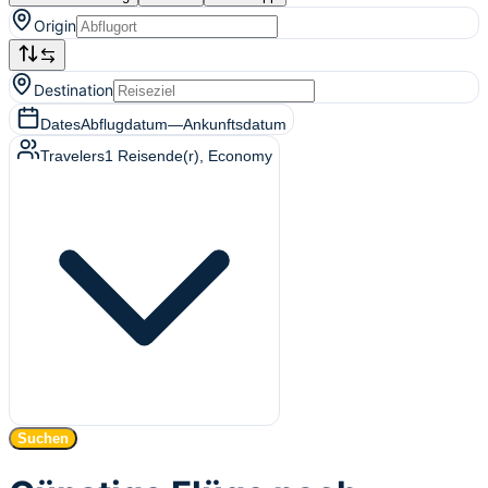
Origin
Destination
Dates
Abflugdatum
—
Ankunftsdatum
Travelers
1
Reisende(r)
, Economy
Suchen