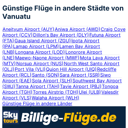
Günstige Flüge in andere Städte von
Vanuatu
Aneityum Airport
(
AUY
)
Aniwa Airport
(
AWD
)
Craig Cove
Airport
(
CCV
)
Dillon's Bay Airport
(
DLY
)
Futuna Airport
(
FTA
)
Gaua Island Airport
(
ZGU
)
Ipota Airport
(
IPA
)
Lamap Airport
(
LPM
)
Lamen Bay Airport
(
LNB
)
Longana Airport
(
LOD
)
Lonorore Airport
(
LNE
)
Maewo-Naone Airport
(
MWF
)
Mota Lava Airport
(
MTV
)
Norsup Airport
(
NUS
)
North West Santo Airport
(
OLJ
)
Port Vila
(
VLI
)
Quion Hill Airport
(
UIQ
)
Redcliffe
Airport
(
RCL
)
Santo
(
SON
)
Sara Airport
(
SSR
)
Siwo
Airport
(
EAE
)
Sola Airport
(
SLH
)
Southwest Bay Airport
(
SWJ
)
Tanna Airport
(
TAH
)
Tavie Airport
(
PBJ
)
Tongoa
Airport
(
TGH
)
Torres Airstrip
(
TOH
)
Ulei
(
ULB
)
Valesdir
Airport
(
VLS
)
Walaha Airport
(
WLH
)
Günstige Flüge in andere Länder