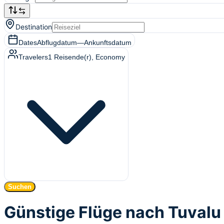
Destination
Dates
Abflugdatum
—
Ankunftsdatum
Travelers
1
Reisende(r)
, Economy
Suchen
Günstige Flüge nach Tuvalu