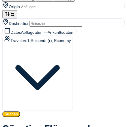
Origin
Destination
Dates
Abflugdatum
—
Ankunftsdatum
Travelers
1
Reisende(r)
, Economy
Suchen