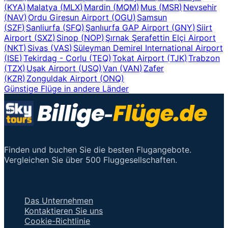
(
KYA
)
Malatya
(
MLX
)
Mardin
(
MQM
)
Mus
(
MSR
)
Nevsehir
(
NAV
)
Ordu Giresun Airport
(
OGU
)
Samsun
(
SZF
)
Sanliurfa
(
SFQ
)
Şanlıurfa GAP Airport
(
GNY
)
Siirt
Airport
(
SXZ
)
Sinop
(
NOP
)
Şırnak Şerafettin Elçi Airport
(
NKT
)
Sivas
(
VAS
)
Süleyman Demirel International Airport
(
ISE
)
Tekirdag - Corlu
(
TEQ
)
Tokat Airport
(
TJK
)
Trabzon
(
TZX
)
Uşak Airport
(
USQ
)
Van
(
VAN
)
Zafer
(
KZR
)
Zonguldak Airport
(
ONQ
)
Günstige Flüge in andere Länder
Finden und buchen Sie die besten Flugangebote.
Vergleichen Sie über 500 Fluggesellschaften.
Wichtige Links
Das Unternehmen
Kontaktieren Sie uns
Cookie-Richtlinie