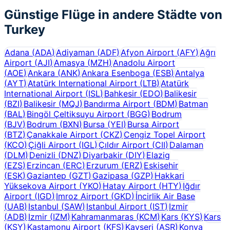
Günstige Flüge in andere Städte von
Turkey
Adana
(
ADA
)
Adiyaman
(
ADF
)
Afyon Airport
(
AFY
)
Ağrı
Airport
(
AJI
)
Amasya
(
MZH
)
Anadolu Airport
(
AOE
)
Ankara
(
ANK
)
Ankara Esenboga
(
ESB
)
Antalya
(
AYT
)
Atatürk International Airport
(
LTB
)
Atatürk
International Airport
(
ISL
)
Bahkesir
(
EDO
)
Balikesir
(
BZI
)
Balikesir
(
MQJ
)
Bandırma Airport
(
BDM
)
Batman
(
BAL
)
Bingöl Çeltiksuyu Airport
(
BGG
)
Bodrum
(
BJV
)
Bodrum
(
BXN
)
Bursa
(
YEI
)
Bursa Airport
(
BTZ
)
Çanakkale Airport
(
CKZ
)
Cengiz Topel Airport
(
KCO
)
Çiğli Airport
(
IGL
)
Çıldır Airport
(
CII
)
Dalaman
(
DLM
)
Denizli
(
DNZ
)
Diyarbakir
(
DIY
)
Elazig
(
EZS
)
Erzincan
(
ERC
)
Erzurum
(
ERZ
)
Eskisehir
(
ESK
)
Gaziantep
(
GZT
)
Gazipasa
(
GZP
)
Hakkari
Yüksekova Airport
(
YKO
)
Hatay Airport
(
HTY
)
Iğdır
Airport
(
IGD
)
Imroz Airport
(
GKD
)
İncirlik Air Base
(
UAB
)
Istanbul
(
SAW
)
Istanbul Airport
(
IST
)
Izmir
(
ADB
)
Izmir
(
IZM
)
Kahramanmaras
(
KCM
)
Kars
(
KYS
)
Kars
(
KSY
)
Kastamonu Airport
(
KFS
)
Kayseri
(
ASR
)
Konya