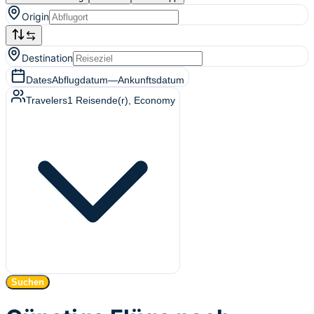
Origin
Destination
Dates
Abflugdatum
—
Ankunftsdatum
Travelers
1
Reisende(r)
, Economy
Suchen