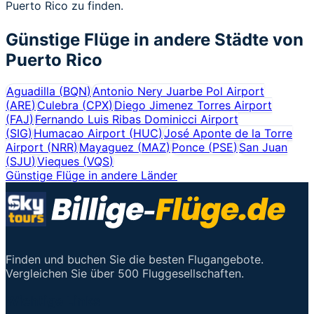
Puerto Rico zu finden.
Günstige Flüge in andere Städte von
Puerto Rico
Aguadilla
(
BQN
)
Antonio Nery Juarbe Pol Airport
(
ARE
)
Culebra
(
CPX
)
Diego Jimenez Torres Airport
(
FAJ
)
Fernando Luis Ribas Dominicci Airport
(
SIG
)
Humacao Airport
(
HUC
)
José Aponte de la Torre
Airport
(
NRR
)
Mayaguez
(
MAZ
)
Ponce
(
PSE
)
San Juan
(
SJU
)
Vieques
(
VQS
)
Günstige Flüge in andere Länder
Finden und buchen Sie die besten Flugangebote.
Vergleichen Sie über 500 Fluggesellschaften.
Wichtige Links