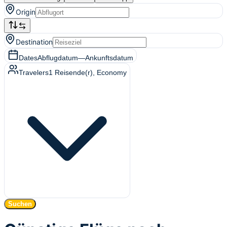
Origin
Destination
Dates
Abflugdatum
—
Ankunftsdatum
Travelers
1
Reisende(r)
, Economy
Suchen