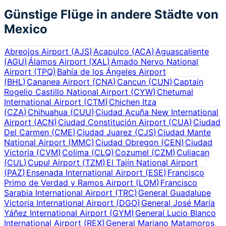
Günstige Flüge in andere Städte von
Mexico
Abreojos Airport
(
AJS
)
Acapulco
(
ACA
)
Aguascaliente
(
AGU
)
Álamos Airport
(
XAL
)
Amado Nervo National
Airport
(
TPQ
)
Bahía de los Ángeles Airport
(
BHL
)
Cananea Airport
(
CNA
)
Cancun
(
CUN
)
Captain
Rogelio Castillo National Airport
(
CYW
)
Chetumal
International Airport
(
CTM
)
Chichen Itza
(
CZA
)
Chihuahua
(
CUU
)
Ciudad Acuña New International
Airport
(
ACN
)
Ciudad Constitución Airport
(
CUA
)
Ciudad
Del Carmen
(
CME
)
Ciudad Juarez
(
CJS
)
Ciudad Mante
National Airport
(
MMC
)
Ciudad Obregon
(
CEN
)
Ciudad
Victoria
(
CVM
)
Colima
(
CLQ
)
Cozumel
(
CZM
)
Culiacan
(
CUL
)
Cupul Airport
(
TZM
)
El Tajín National Airport
(
PAZ
)
Ensenada International Airport
(
ESE
)
Francisco
Primo de Verdad y Ramos Airport
(
LOM
)
Francisco
Sarabia International Airport
(
TRC
)
General Guadalupe
Victoria International Airport
(
DGO
)
General José María
Yáñez International Airport
(
GYM
)
General Lucio Blanco
International Airport
(
REX
)
General Mariano Matamoros