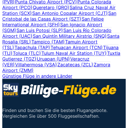
(
PVR
)
Punta Chivato Airport
(
PCV
)
Punta Colorada
Airport
(
PCO
)
Queretaro
(
QRO
)
Salina Cruz Naval Air
Station
(
SCX
)
San Antonio Copalar Airport
(
CJT
)
San
Cristobal de las Casas Airport
(
SZT
)
San Felipe
International Airport
(
SFH
)
San Ignacio Airport
(
SGM
)
San Luis Potosi
(
SLP
)
San Luis Río Colorado
Airport
(
UAC
)
San Quintín Military Airstrip
(
SNQ
)
Santa
Rosalia
(
SRL
)
Tampico
(
TAM
)
Tamuin Airport
(
TSL
)
Tapachula
(
TAP
)
Tehuacan Airport
(
TCN
)
Tijuana
(
TIJ
)
Toluca
(
TLC
)
Tulum Naval Air Station
(
TUY
)
Tuxtla
Gutierrez
(
TGZ
)
Uruapan
(
UPN
)
Veracruz
(
VER
)
Villahermosa
(
VSA
)
Zacatecas
(
ZCL
)
Zamora
Airport
(
ZMM
)
Günstige Flüge in andere Länder
Finden und buchen Sie die besten Flugangebote.
Vergleichen Sie über 500 Fluggesellschaften.
Wichtige Links