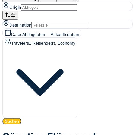
Origin
Destination
Dates
Abflugdatum
—
Ankunftsdatum
Travelers
1
Reisende(r)
, Economy
Suchen