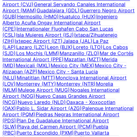
Airport
(
CVJ
)
General Servando Canales International
Airport
(
MAM
)
Guadalajara
(
GDL
)
Guerrero Negro Airport
(
GUB
)
Hermosillo
(
HMO
)
Huatulco
(
HUX
)
Ingeniero
Alberto Acuña Ongay International Airport
(
CPE
)
Internationaler Flughafen Cabo San Lucas
(
CSL
)
Isla Mujeres Airport
(
ISJ
)
Ixtapa/Zihuatenejo
(
ZIH
)
Ixtepec Airport
(
IZT
)
Jalapa
(
JAL
)
La Paz
(
LAP
)
Lazaro
(
LZC
)
Leon
(
BJX
)
Loreto
(
LTO
)
Los Cabos
(
SJD
)
Los Mochis
(
LMM
)
Manzanillo
(
ZLO
)
Mar de Cortés
International Airport
(
PPE
)
Mazatlan
(
MZT
)
Merida
(
MID
)
Mexicali
(
MXL
)
Mexico City
(
MEX
)
Mexico City -
Atizapan
(
AZP
)
Mexico City - Santa Lucia
(
NLU
)
Minatitlan
(
MTT
)
Monclova International Airport
(
LOV
)
Monterrey
(
MTY
)
Monterrey
(
NTR
)
Morelia
(
MLM
)
Mulege Airport
(
MUG
)
Nogales International
Airport
(
NOG
)
Nuevo Casas Grandes Airport
(
NCG
)
Nuevo Laredo
(
NLD
)
Oaxaca - Xoxocotlan
(
OAX
)
Pablo L. Sidar Airport
(
AZG
)
Palenque International
Airport
(
PQM
)
Piedras Negras International Airport
(
PDS
)
Plan De Guadalupe International Airport
(
SLW
)
Playa del Carmen Airport
(
PCM
)
Puebla
(
PBC
)
Puerto Escondido
(
PXM
)
Puerto Vallarta