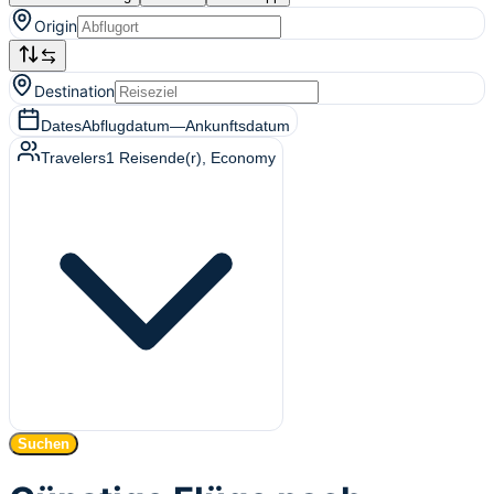
Origin
Destination
Dates
Abflugdatum
—
Ankunftsdatum
Travelers
1
Reisende(r)
, Economy
Suchen