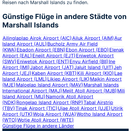
Reisen nach Marshall Islands zu finden.
Günstige Flüge in andere Städte von
Marshall Islands
Ailinglaplap Airok Airport
(
AIC
)
Ailuk Airport
(
AIM
)
Aur
Island Airport
(
AUL
)
Bucholz Army Air Field
(
KWA
)
Ebadon Airport
(
EBN
)
Ebon Airport
(
EBO
)
Elenak
Airport
(
EAL
)
Enejit Airport
(
EJT
)
Eniwetok Airport
(
SWV
)
Eniwetok Airport
(
ENT
)
Enyu Airfield
(
BII
)
Ine
Airport
(
IMI
)
Jabot Airport
(
JAT
)
Jaluit Island
(
UIT
)
Jeh
Airport
(
JEJ
)
Kaben Airport
(
KBT
)
Kili Airport
(
KIO
)
Lae
Island Airport
(
LML
)
Likiep Airport
(
LIK
)
Majkin Airport
(
MJE
)
Maloelap Island Airport
(
MAV
)
Marshall Islands
International Airport
(
MAJ
)
Mejit Atoll Airport
(
MJB
)
Mili
Island Airport
(
MIJ
)
Namorik Atoll Airport
(
NDK
)
Rongelap Island Airport
(
RNP
)
Tabal Airstrip
(
TBV
)
Tinak Airport
(
TIC
)
Ujae Atoll Airport
(
UJE
)
Utirik
Airport
(
UTK
)
Woja Airport
(
WJA
)
Wotho Island Airport
(
WTO
)
Wotje Atoll Airport
(
WTE
)
Günstige Flüge in andere Länder