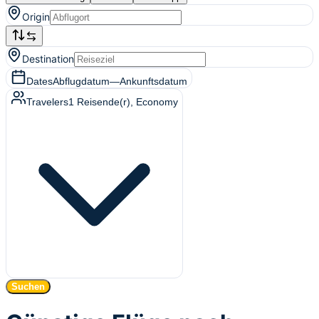
Origin
Destination
Dates
Abflugdatum
—
Ankunftsdatum
Travelers
1
Reisende(r)
, Economy
Suchen