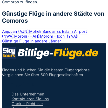
Comoros zu finden.
Günstige Flüge in andere Städte von
Comoros
Anjouan
(
AJN
)
Mohéli Bandar Es Eslam Airport
(
NWA
)
Moroni
(
HAH
)
Moroni - Iconi
(
YVA
)
Günstige Flüge in andere Länder
Finden und buchen Sie die besten Flugangebote.
Vergleichen Sie über 500 Fluggesellschaften.
Wichtige Links
Das Unternehmen
Kontaktieren Sie uns
Cookie-Richtlinie