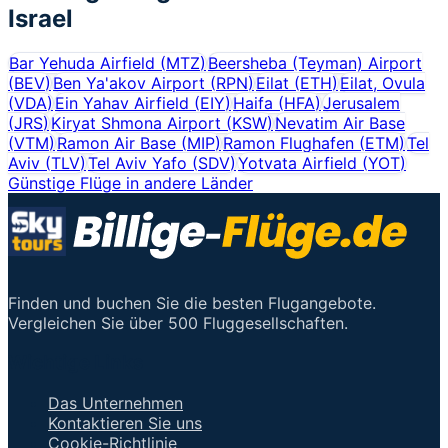
Israel
Bar Yehuda Airfield
(
MTZ
)
Beersheba (Teyman) Airport
(
BEV
)
Ben Ya'akov Airport
(
RPN
)
Eilat
(
ETH
)
Eilat, Ovula
(
VDA
)
Ein Yahav Airfield
(
EIY
)
Haifa
(
HFA
)
Jerusalem
(
JRS
)
Kiryat Shmona Airport
(
KSW
)
Nevatim Air Base
(
VTM
)
Ramon Air Base
(
MIP
)
Ramon Flughafen
(
ETM
)
Tel
Aviv
(
TLV
)
Tel Aviv Yafo
(
SDV
)
Yotvata Airfield
(
YOT
)
Günstige Flüge in andere Länder
Finden und buchen Sie die besten Flugangebote.
Vergleichen Sie über 500 Fluggesellschaften.
Wichtige Links
Das Unternehmen
Kontaktieren Sie uns
Cookie-Richtlinie