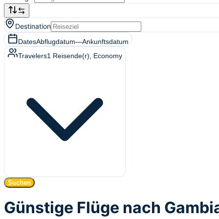
Destination
Dates
Abflugdatum
—
Ankunftsdatum
Travelers
1
Reisende(r)
, Economy
Suchen
Günstige Flüge nach Gambi