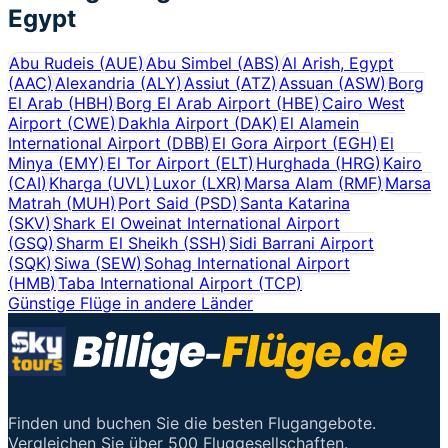
Egypt
Abu Rudeis
(
AUE
)
Abu Simbel
(
ABS
)
Al Arish, Egypt
(
AAC
)
Alexandria
(
ALY
)
Assiut
(
ATZ
)
Assuan
(
ASW
)
Borg
El Arab
(
HBH
)
Borg El Arab Airport
(
HBE
)
Cairo West
Airport
(
CWE
)
Dakhla Airport
(
DAK
)
El Alamein
International Airport
(
DBB
)
El Gora Airport
(
EGH
)
El
Minya
(
EMY
)
El Tor Airport
(
ELT
)
Hurghada
(
HRG
)
Kairo
(
CAI
)
Kharga
(
UVL
)
Luxor
(
LXR
)
Marsa Alam
(
RMF
)
Marsa
Matrah
(
MUH
)
Port Said
(
PSD
)
Santa Katarina
(
SKV
)
Shark El Oweinat International Airport
(
GSQ
)
Sharm El Sheikh
(
SSH
)
Sidi Barrani Airport
(
SQK
)
Siwa
(
SEW
)
Sohag International Airport
(
HMB
)
Taba International Airport
(
TCP
)
Günstige Flüge in andere Länder
Finden und buchen Sie die besten Flugangebote.
Vergleichen Sie über 500 Fluggesellschaften.