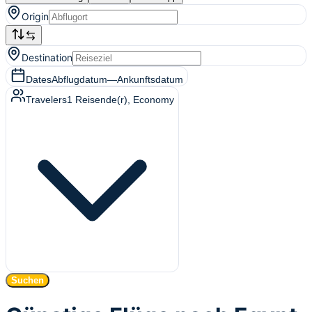
Origin
Destination
Dates
Abflugdatum
—
Ankunftsdatum
Travelers
1
Reisende(r)
, Economy
Suchen