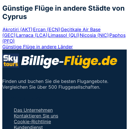
Günstige Flüge in andere Städte von
Cyprus
Akrotiri
(
AKT
)
Ercan
(
ECN
)
Geçitkale Air Base
(
GEC
)
Larnaca
(
LCA
)
Limassol
(
QLI
)
Nicosia
(
NIC
)
Paphos
(
PFO
)
Günstige Flüge in andere Länder
Finden und buchen Sie die besten Flugangebote.
Vergleichen Sie über 500 Fluggesellschaften.
Wichtige Links
Das Unternehmen
Kontaktieren Sie uns
Cookie-Richtlinie
Kundendienst