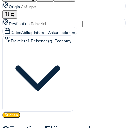
Origin
Destination
Dates
Abflugdatum
—
Ankunftsdatum
Travelers
1
Reisende(r)
, Economy
Suchen