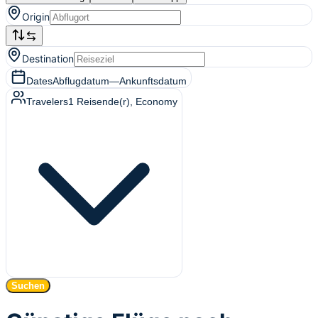
Origin
Destination
Dates
Abflugdatum
—
Ankunftsdatum
Travelers
1
Reisende(r)
, Economy
Suchen