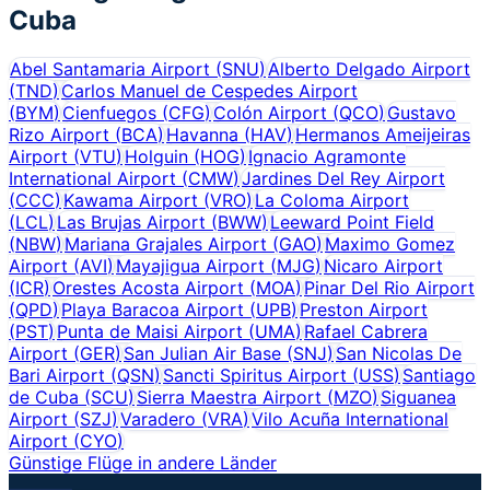
Cuba
Abel Santamaria Airport
(
SNU
)
Alberto Delgado Airport
(
TND
)
Carlos Manuel de Cespedes Airport
(
BYM
)
Cienfuegos
(
CFG
)
Colón Airport
(
QCO
)
Gustavo
Rizo Airport
(
BCA
)
Havanna
(
HAV
)
Hermanos Ameijeiras
Airport
(
VTU
)
Holguin
(
HOG
)
Ignacio Agramonte
International Airport
(
CMW
)
Jardines Del Rey Airport
(
CCC
)
Kawama Airport
(
VRO
)
La Coloma Airport
(
LCL
)
Las Brujas Airport
(
BWW
)
Leeward Point Field
(
NBW
)
Mariana Grajales Airport
(
GAO
)
Maximo Gomez
Airport
(
AVI
)
Mayajigua Airport
(
MJG
)
Nicaro Airport
(
ICR
)
Orestes Acosta Airport
(
MOA
)
Pinar Del Rio Airport
(
QPD
)
Playa Baracoa Airport
(
UPB
)
Preston Airport
(
PST
)
Punta de Maisi Airport
(
UMA
)
Rafael Cabrera
Airport
(
GER
)
San Julian Air Base
(
SNJ
)
San Nicolas De
Bari Airport
(
QSN
)
Sancti Spiritus Airport
(
USS
)
Santiago
de Cuba
(
SCU
)
Sierra Maestra Airport
(
MZO
)
Siguanea
Airport
(
SZJ
)
Varadero
(
VRA
)
Vilo Acuña International
Airport
(
CYO
)
Günstige Flüge in andere Länder