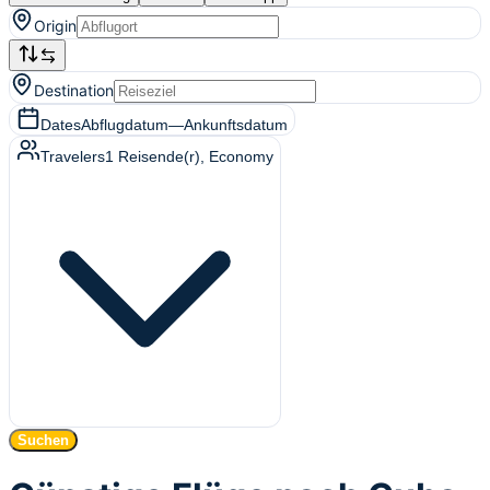
Origin
Destination
Dates
Abflugdatum
—
Ankunftsdatum
Travelers
1
Reisende(r)
, Economy
Suchen