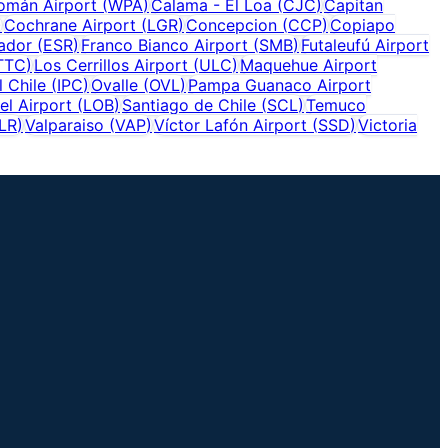
omán Airport
(
WPA
)
Calama - El Loa
(
CJC
)
Capitan
)
Cochrane Airport
(
LGR
)
Concepcion
(
CCP
)
Copiapo
vador
(
ESR
)
Franco Bianco Airport
(
SMB
)
Futaleufú Airport
TTC
)
Los Cerrillos Airport
(
ULC
)
Maquehue Airport
l Chile
(
IPC
)
Ovalle
(
OVL
)
Pampa Guanaco Airport
el Airport
(
LOB
)
Santiago de Chile
(
SCL
)
Temuco
LR
)
Valparaiso
(
VAP
)
Víctor Lafón Airport
(
SSD
)
Victoria