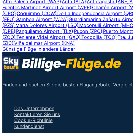
Alto Palena Airport
(
WAP
)
Anta
(
ATA
)
Antofagasta
(
ANF
)
A
Fuentes Martinez Airport Airport
(
WPR
)
Chaitén Airport
(
(
CPO
)
Coquimbo
(
COW
)
De La Independencia Airport
(
QR
(
FFU
)
Gamboa Airport
(
WCA
)
Guardiamarina Zañartu Airpo
(
PZS
)
María Dolores Airport
(
LSQ
)
Mocopulli Airport
(
MH
(
DPB
)
Panguilemo Airport
(
TLX
)
Pucon
(
ZPC
)
Puerto Montt
(
ZCO
)
Teniente Vidal Airport
(
GXQ
)
Tocopilla
(
TOQ
)
Tte. Ju
(
ZIC
)
Viña del mar Airport
(
KNA
)
Günstige Flüge in andere Länder
Finden und buchen Sie die besten Flugangebote. Vergleich
Wichtige Links
Das Unternehmen
Kontaktieren Sie uns
Cookie-Richtlinie
Kundendienst