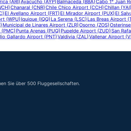
rica
(
ARI
)
Ayacucho
(
AYP
)
Balmaceda
(
BBA
)
Cabo 1° Juan R
WCH
)
Chanaral
(
CNR
)
Chile Chico Airport
(
CCH
)
Chillan
(
YAI
C
)
El Avellano Airport
(
FRT
)
El Mirador Airport
(
PUX
)
El Sal
rt
(
WPU
)
Iquique
(
IQQ
)
La Serena
(
LSC
)
Las Breas Airport
(
C
)
Municipal de Linares Airport
(
ZLR
)
Osorno
(
ZOS
)
Osterinse
(
PMC
)
Punta Arenas
(
PUQ
)
Pupelde Airport
(
ZUD
)
San Rafa
lio Gallardo Airport
(
PNT
)
Valdivia
(
ZAL
)
Vallenar Airport
(
V
en Sie über 500 Fluggesellschaften.