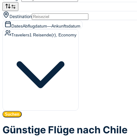
Destination
Dates
Abflugdatum
—
Ankunftsdatum
Travelers
1
Reisende(r)
, Economy
Suchen
Günstige Flüge nach Chile