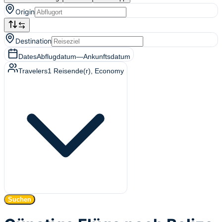
Origin
Destination
Dates
Abflugdatum
—
Ankunftsdatum
Travelers
1
Reisende(r)
, Economy
Suchen