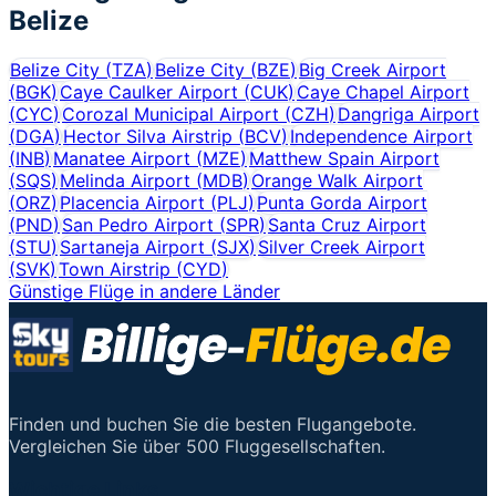
Belize
Belize City
(
TZA
)
Belize City
(
BZE
)
Big Creek Airport
(
BGK
)
Caye Caulker Airport
(
CUK
)
Caye Chapel Airport
(
CYC
)
Corozal Municipal Airport
(
CZH
)
Dangriga Airport
(
DGA
)
Hector Silva Airstrip
(
BCV
)
Independence Airport
(
INB
)
Manatee Airport
(
MZE
)
Matthew Spain Airport
(
SQS
)
Melinda Airport
(
MDB
)
Orange Walk Airport
(
ORZ
)
Placencia Airport
(
PLJ
)
Punta Gorda Airport
(
PND
)
San Pedro Airport
(
SPR
)
Santa Cruz Airport
(
STU
)
Sartaneja Airport
(
SJX
)
Silver Creek Airport
(
SVK
)
Town Airstrip
(
CYD
)
Günstige Flüge in andere Länder
Finden und buchen Sie die besten Flugangebote.
Vergleichen Sie über 500 Fluggesellschaften.
Wichtige Links