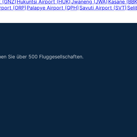
t
(
GNZ
)
Hukuntsi Airport
(
HUK
)
Jwaneng
(
JWA
)
Kasane
(
BB
rport
(
ORP
)
Palapye Airport
(
QPH
)
Savuti Airport
(
SVT
)
Seli
en Sie über 500 Fluggesellschaften.