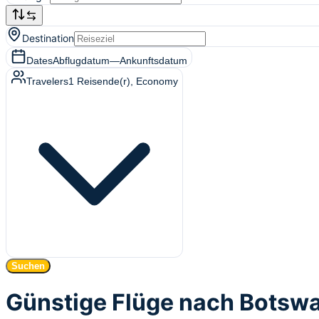
Destination
Dates
Abflugdatum
—
Ankunftsdatum
Travelers
1
Reisende(r)
, Economy
Suchen
Günstige Flüge nach Botsw