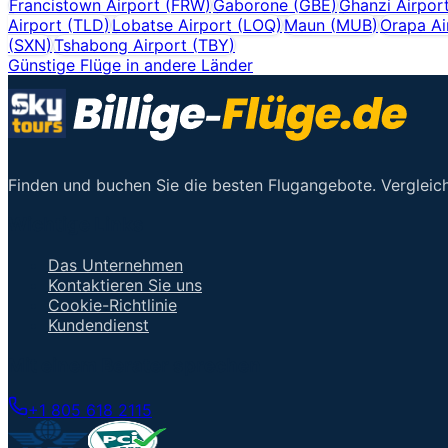
Francistown Airport
(
FRW
)
Gaborone
(
GBE
)
Ghanzi Airpor
Airport
(
TLD
)
Lobatse Airport
(
LOQ
)
Maun
(
MUB
)
Orapa Ai
(
SXN
)
Tshabong Airport
(
TBY
)
Günstige Flüge in andere Länder
Finden und buchen Sie die besten Flugangebote. Vergleich
Wichtige Links
Das Unternehmen
Kontaktieren Sie uns
Cookie-Richtlinie
Kundendienst
Mit einem Berater sprechen
+1 805 618 2115