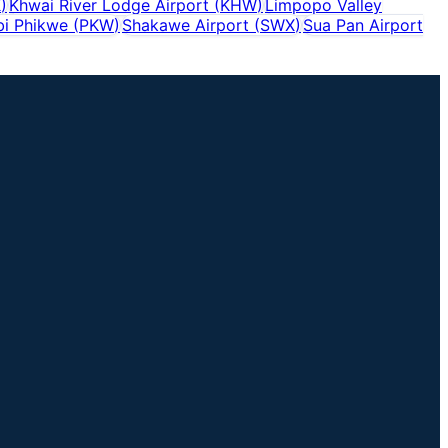
K
)
Khwai River Lodge Airport
(
KHW
)
Limpopo Valley
bi Phikwe
(
PKW
)
Shakawe Airport
(
SWX
)
Sua Pan Airport