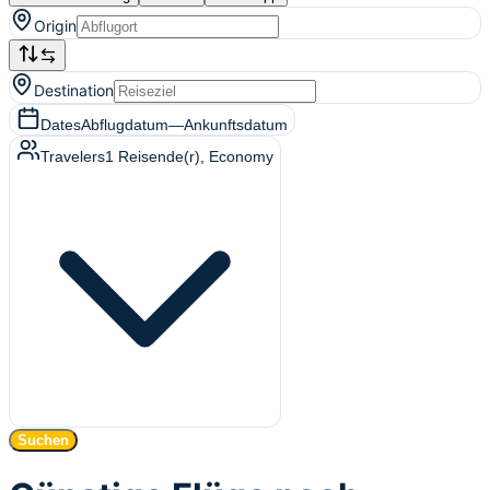
Origin
Destination
Dates
Abflugdatum
—
Ankunftsdatum
Travelers
1
Reisende(r)
, Economy
Suchen