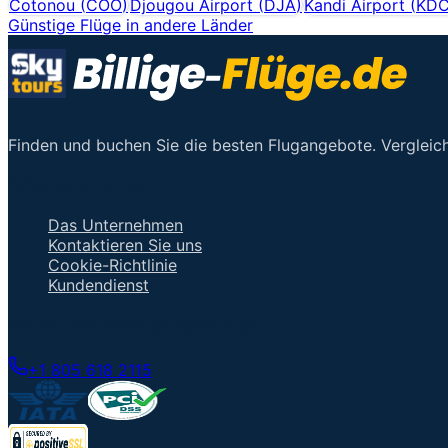
Cotonou
(
COO
)
Djougou Airport
(
DJA
)
Kandi Airport
(
KD
Günstige Flüge in andere Länder
Finden und buchen Sie die besten Flugangebote. Vergleich
Wichtige Links
Das Unternehmen
Kontaktieren Sie uns
Cookie-Richtlinie
Kundendienst
Mit einem Berater sprechen
+1 805 618 2115