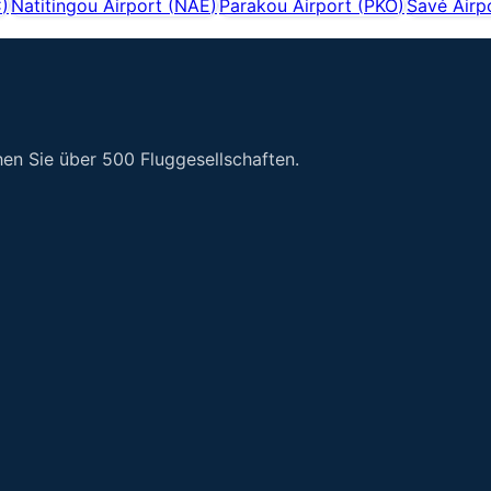
C
)
Natitingou Airport
(
NAE
)
Parakou Airport
(
PKO
)
Savé Airp
en Sie über 500 Fluggesellschaften.