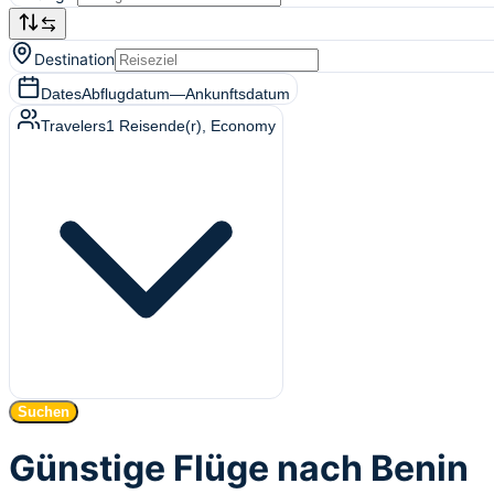
Destination
Dates
Abflugdatum
—
Ankunftsdatum
Travelers
1
Reisende(r)
, Economy
Suchen
Günstige Flüge nach Benin