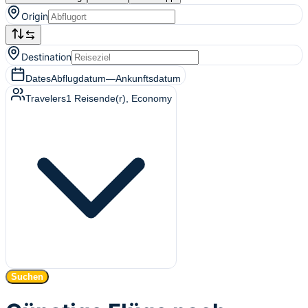
Origin
Destination
Dates
Abflugdatum
—
Ankunftsdatum
Travelers
1
Reisende(r)
, Economy
Suchen